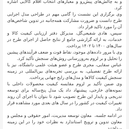
و به چالش‌های پیش‌رو و معیارهای انتخاب اقلام کالایی اشاره
کرد.
وی برگزاری این نشست را گامی مهم در طراحی مدل اجرایی
طرح دانست و ضرورت مشارکت همه‌جانبه در تدوین شاخص‌های
آن را مورد تاکید قرار داد.
سپس، هادی شفیعی‌گل، مدیرکل دفتر ارزیابی کیفیت کالا و
خدمات، به ارائه گزارشی جامع از نتایج حاصل از اجرای طرح در
سال‌های ۱۴۰۰ تا ۱۴۰۲ پرداخت.
وی با مرور داده‌های موجود، نقاط قوت و ضعف فرآیندهای پیشین
را تحلیل و بر لزوم به‌روزرسانی روش‌های سنجش تأکید کرد.
عباس سقایی، مجری طرح و عضو هیئت علمی دانشگاه، نیز با
ارائه طرح تفصیلی، به بررسی تجربه‌های بین‌المللی در زمینه
سنجش کیفیت کالاها و مدل‌های رایج جهانی پرداخت.
وی ضمن تأکید بر لزوم مقایسه کیفیت محصولات داخلی با
نمونه‌های خارجی، پیشنهاد داد یک مدل پنج‌ساله برای توسعه
تدریجی و پایدار این طرح تصویب شود تا بتوان با اجرای آن روند
تغییرات کیفیت در کشور را در سال های بعدی مورد مشاهده قرار
داد.
در ادامه جلسه، معاون توسعه مدیریت، امور حقوقی و مجلس و
معاون تدوین و ترویج استاندارد به نظرات خود را در این زمینه
پرداختند.