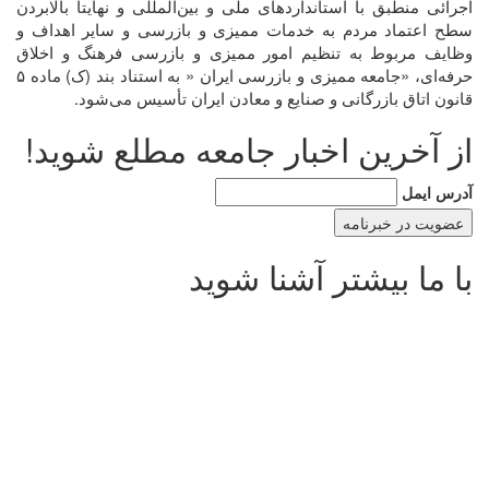
اجرائی منطبق با استانداردهای ملی و بين‌المللی و نهايتاً بالابردن
سطح اعتماد مردم به خدمات مميزی و بازرسی و ساير اهداف و
وظايف مربوط به تنظيم امور مميزی و بازرسی فرهنگ و اخلاق
حرفه‌ای، «جامعه مميزی و بازرسی ايران « به استناد بند (ک) ماده ۵
قانون اتاق بازرگانی و صنايع و معادن ايران تأسيس می‌شود.
از آخرین اخبار جامعه مطلع شوید!
آدرس ایمل
با ما بیشتر آشنا شوید
استاندارد های مرتبط
اعضای هیئت مدیره
آیین نامه عضویت
منشور اخلاقی
چشم انداز
ماموریت