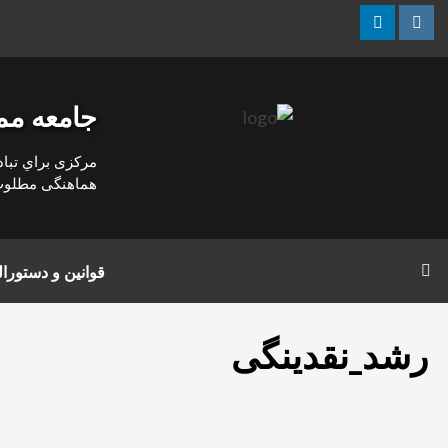
رش
Linkedin
Instagram
ه
حتوا
جامعه مم
مركزی براي تباد
هماهنگی مطلوب د
قوانین و دستور
رشد_نقدینگی