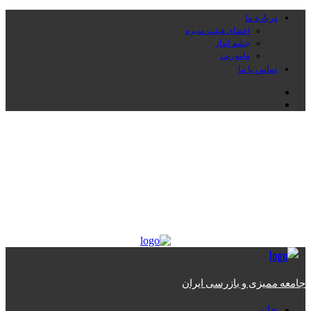
پرش
درباره ما
به
اعضای هیئت مدیره
محتوا
چشم انداز
ماموریت
تماس با ما
Instagram
Linkedin
جامعه ممیزی و بازرسی ایران
مركزی براي تبادل انديشه‌ها و آراء و بهبود كيفيت خدمات مميزی و بازرسی و
ايجاد هماهنگی مطلوب در رويه‌های اجرائی منطبق با استانداردهای ملی و
بين‌المللی
منوی
اصلی
جامعه ممیزی و بازرسی ایران
خانه