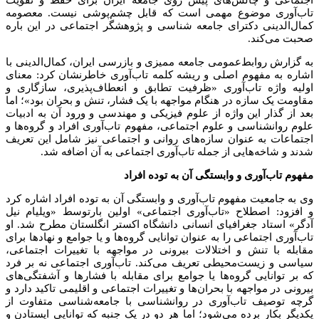
اجتماعی و چالش‌های پیش روی جامعه ایران برای حفظ و تقویت
تاب‌آوری موضوع مهمی است که قابل چشم‌پوشی نیست. معصومه
کمال‌الدینی دکترای جامعه شناسی و پژوهشگر اجتماعی در این باره
صحبت می‌کند.
به گزارش روابط‌عمومی جامعه ممیزی و بازرسی ایران، کمال‌الدینی با
اشاره به مفهوم اصلی و ریشه کلمه تاب‌آوری خاطرنشان کرد: معنای
اولیه واژه تاب‌آوری «ظرفیت تطابق و انعطاف‌پذیری، سازگاری و
مقاومت یک سازه در هنگام مواجهه با یک فشار، تنش و بحران بود»؛ اما
بعد از گذار این واژه از علوم فیزیکی و مهندسی و ورود آن به ادبیات
علوم روانشناسی و علوم اجتماعی، مفهوم تاب‌آوری افراد و گروه‌ها و
اجتماعات به عنوان سازه‌های روانی و اجتماعی نیز شامل این تعریف
شدند و شاخه‌هایی از جمله تاب‌آوری اجتماعی به آن اضافه شد.
مفهوم تاب‌آوری و وابستگی آن به توده افراد
وی به جامعیت مفهوم تاب‌آوری و وابستگی آن به توده افراد اشاره کرد
و افزود: اصطلاح «تاب‌آوری اجتماعی» اولین بارتوسط «ویلیام نیل
آدگر» استاد جغرافیای انسانی دانشگاه اکستر انگلستان مطرح شد. او
تاب‌آوری اجتماعی را به عنوان توانایی گروه‌ها و یا جوامع و نهادها برای
مقابله با تنش و اختلالات بیرونی در مواجهه با تغییرات اجتماعی،
سیاسی و زیست‌محیطی تعریف می‌کند. تاب‌آوری اجتماعی نه بر فرد
که بر توانایی گروه‌ها یا جوامع برای مقابله با فشارها و آشفتگی‌های
بیرونی در مواجهه با بحران‌ها و تغییرات اجتماعی و اقلیمی تاکید دارد و
گرچه توصیف تاب‌آوری در روانشناسی با جامعه‌شناسی متفاوت از
یکدیگر بکار برده می‌شود؛ اما هر دو در یک جنبه که توانایی ایستادن و