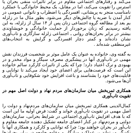
می‌کند و رفتارهای اجتماعی مقاوم در برابر تأثیرات منفی بحران یا
استرس را تقویت می‌کند، اما در مقابل، یک محیط خانوادگی با عملکرد
نامناسب منجر به پریشانی، افسردگی یا اضطراب و ناتوانی عمومی در
کنار آمدن با ضربه یا چالش‌های دیگر می‌شود. بطور مثال ما در زلزله
بم بعد از مطالعه گروه اجتماعی زنان پس از ۱۴ سال از زلزله، به این
یافته رسیدیم که زنان برخوردار از حمایت خانوادگی و خویشاوندی
بیشتر در برابر بحران‌های روانی ـ اجتماعی زلزله سازگاری و تاب‌آوری
نشان داده‌اند و کمتر دچار افسردگی و گرایش به انتخاب‌های
غیرمنطقی شده‌اند .
به گفته وی، خانواده به عنوان یک عامل موثر بر شخصیت فرزندان نقش
مهمی در تاب‌آوری آنها در پیشگیری مصرف سیگار و مواد مخدر و در
بهبودی و ترک اعتیاد دارد؛ چرا که یکی از تاثیرات کارکرد سالم خانواده
این است که فرصت‌هایی برای اعضای خود ایجاد می‌کند تا توانایی و
قابلیت‌های خود را بشناسند و باعث افزایش خود شکوفایی و تاب‌آوری
آن‌ها می‌شود.
همکاری ثمربخش میان سازمان‌های مردم نهاد و دولت اصل مهم در
تقویت تاب‌آوری
کمال‌الدینی همکاری ثمربخش میان سازمان‌های مردم‌نهاد و دولت را
اصل مهمی در تقویت تاب‌آوری خواند و گفت: فرض اولیه ما این است
که با هدف افزایش تاب‌آوری اجتماعی در شرایط بحرانی، سازمان‌های
دولتی و مردم‌نهاد در کنار اعضای جامعه تشکیل دهنده جامعه مقاوم و
تاب‌آور در بحران خواهند بود؛ چرا که توانایی و کارکرد و همکاری آنها با
یکدیگر می‌تواند بر عملکرد سازگار و مقاوم جامعه در برابر بحران‌ها