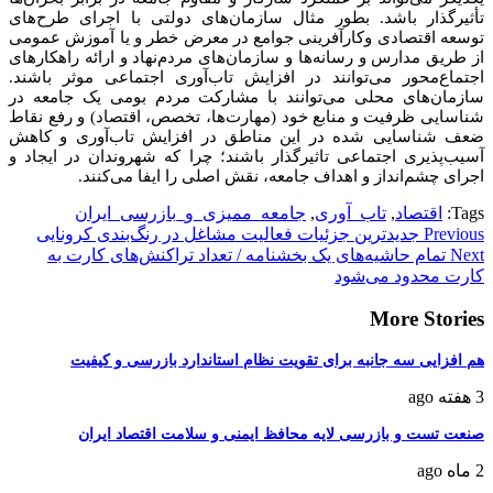
تأثیرگذار باشد. بطور مثال سازمان‌های دولتی با اجرای طرح‌های
توسعه اقتصادی وکارآفرینی جوامع در معرض خطر و یا آموزش عمومی
از طریق مدارس و رسانه‌ها و سازمان‌های مردم‌نهاد و ارائه راهکارهای
اجتماع‌محور می‌توانند در افزایش تاب‌آوری اجتماعی موثر باشند.
سازمان‌های محلی می‌توانند با مشارکت مردم بومی یک جامعه در
شناسایی ظرفیت و منابع خود (مهارت‌ها، تخصص، اقتصاد) و رفع نقاط
ضعف شناسایی شده در این مناطق در افزایش تاب‌آوری و کاهش
آسیب‌پذیری اجتماعی تاثیرگذار باشند؛ چرا که شهروندان در ایجاد و
اجرای چشم‌انداز و اهداف جامعه، نقش اصلی را ایفا می‌کنند.
Tags:
اقتصاد
,
تاب_آوری
,
جامعه_ممیزی_و_بازرسی_ایران
Continue
Previous
جدیدترین جزئیات فعالیت مشاغل در رنگ‌بندی کرونایی
Next
تمام حاشیه‌های یک بخشنامه / تعداد تراکنش‌های کارت به
Reading
کارت محدود می‌شود
More Stories
هم افزایی سه جانبه برای تقویت نظام استاندارد بازرسی و کیفیت
3 هفته ago
صنعت تست و بازرسی لایه محافظ ایمنی و سلامت اقتصاد ایران
2 ماه ago