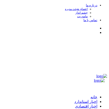
پرش
درباره ما
اعضای هیئت مدیره
به
چشم انداز
محتوا
ماموریت
تماس با ما
Instagram
Linkedin
جامعه ممیزی و بازرسی ایران
مركزی براي تبادل انديشه‌ها و آراء و بهبود كيفيت خدمات مميزی و بازرسی
و ايجاد هماهنگی مطلوب در رويه‌های اجرائی منطبق با استانداردهای ملی و
بين‌المللی
منوی
اصلی
جامعه ممیزی و بازرسی ایران
خانه
اخبار استاندارد
اخبار اقتصادی