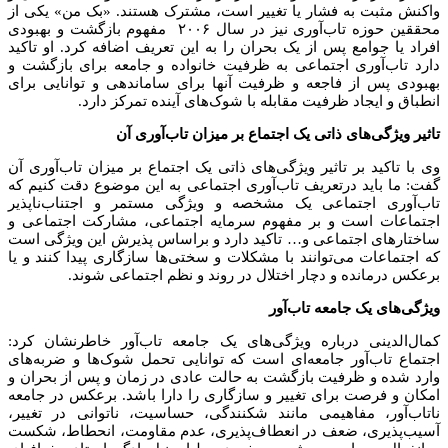
واکنش مثبت به فشار یا تغییر است، مشترک هستند. «بک من» یکی از
محققین حوزه تاب‌آوری نیز در سال ۲۰۰۶ مفهوم بازگشت و بهبودی
افراد یا جوامع پس از یک بحران را به این تعریف اضافه کرد. او تاکید
دارد تاب‌آوری اجتماعی به ظرفیت خانواده و جامعه برای بازگشت و
بهبودی پس از فاجعه و ظرفیت آنها برای ساماندهی و توانایی برای
انطباق و ایجاد ظرفیت مقابله با شوک‌های آینده تمرکز دارد.
تاثیر ویژگی‌های ذاتی یک اجتماع بر میزان تاب‌آوری آن
وی با تاکید بر تاثیر ویژگی‌های ذاتی یک اجتماع بر میزان تاب‌آوری آن
گفت: ما باید درتعریف تاب‌آوری اجتماعی به این موضوع دقت کنیم که
تاب‌آوری اجتماعی یک مشخصه و ویژگی مستمر و اجتناب‌ناپذیر
اجتماعات است و بر مفهوم سرمایه اجتماعی، مشارکت اجتماعی و
ساختارهای اجتماعی و… تاکید دارد و براساس پذیرش این ویژگی است
که اجتماعات می‌توانند با مشکلات و سختی‌ها سازگاری پیدا کنند و یا
برعکس درمانده و دچار اختلال در روند و نظم اجتماعی شوند.
ویژگی‌های یک جامعه تاب‌آور
کمال‌الدینی درباره ویژگی‌های یک جامعه تاب‌آور خاطرنشان کرد:
اجتماع تاب‌آور جامعه‌ای است که توانایی تحمل شوک‌ها و ضربه‌های
وارد شده و ظرفیت بازگشت به حالت عادی در زمان و پس از بحران و
امکان و فرصت برای تغییر و سازگاری را دارا باشد. برعکس در جامعه
ناتاب‌آور، مفاهیمی مانند شکنندگی، حساسیت، ناتوانی در تغییر،
آسیب‌پذیری، ضعف در انعطاف‌پذیری، عدم مقاومت، انحطاط، شکست