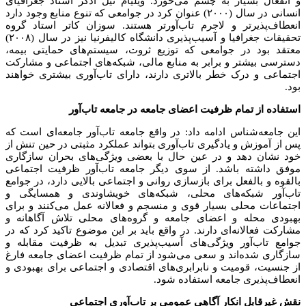
و انفعال بسیار به چشم می‌خورد. ویلیام نیل ادگر استاد جغرافیای
انسانی در سال (۲۰۰۰) عنوان کرد در جوامعی که تنوع منابع وجود دارد
انعطاف‌پذیرتر و لاجرم تاب‌آورتر هستند. سوزان کاتر استاد گروه
تحقیقات جغرافیا و آسیب‌پذیری دانشگاه کالیفرنیا نیز در سال (۲۰۰۸)
معتقد بود در جوامعی که توزیع ثروت، سیستم‌های حمایتی بیمه،
دسترسی بیشتر و برابر به منابع مالی، شبکه‌های اجتماعی و مشارکت
اجتماعی و درک خطر بالاتری دارند، دارای تاب‌آوری بیشتری خواهند
بود.
استفاده از تمام ظرفیت اعضای جامعه در جامعه تاب‌آور
این جامعه‌شناس ادامه داد: در واقع جامعه تاب‌آور جامعه‌ای است که
پس از آموزش و یادگیری تاب‌آوری بتواند عملکرد مثبتی در حین تنش از
خود نشان دهد و در عین حال با بعضی ویژگی‌های بحران سازگاری
موفق داشته باشد. از سوی دیگر جامعه تاب‌آور ظرفیت اجتماعی
بالقوه و بالفعل برای بازسازی روانی و اجتماعی بالایی دارد، در جوامع
تاب‌آور شبکه‌های محلی، شبکه‌های خویشاوندی و همسایگی و
اجتماعات محلی بسیار قوی و منسجم و فعالانه عمل می‌کنند و برای
بهبودی محله و اعضای جامعه و گروه‌های محلی تلاش آگاهانه و
مشارکت فعالانه‌ای دارند. در واقع باید بر این موضوع تاکید کرد که در
جوامع تاب‌آور ویژگی‌های آسیب‌پذیری تبدیل به ظرفیت مقابله و
سازگاری شده‌اند و سعی می‌شود از تمام ظرفیت اعضای جامعه فارغ
از جنسیت، قومیت و نابرابری‌های اقتصادی و اجتماعی برای بهبودی و
انعطاف‌پذیری جامعه استفاده شود.
نقش غیرقابل انکار آگاهی عمومی بر تاب‌آوری اجتماعی