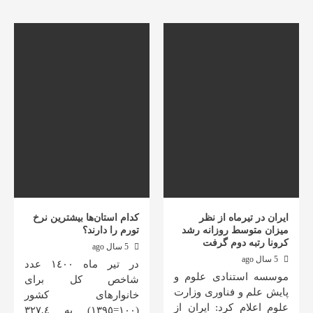
ایران در تیرماه از نظر
کدام استان‌ها بیشترین نرخ
میزان متوسط روزانه رشد
تورم را دارند؟
کرونا رتبه دوم گرفت
5 سال ago
5 سال ago
در تیر ماه ١٤٠٠ عدد
موسسه استنادی علوم و
شاخص کل برای
پایش علم و فناوری وزارت
خانوارهای کشور
علوم اعلام کرد: ایران از
(١٠٠=١٣٩٥) به ٣٢٧,٤