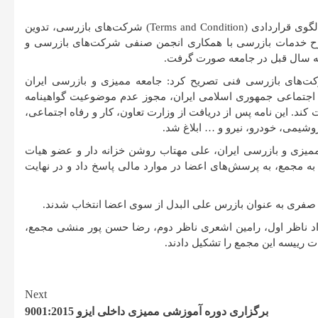
رییس هیات مدیره جامعه ممیزی و بازرسی ایران، ادامه داد: بروز رسانی الگوی قراردادی (Terms and Condition) شرکت‌های بازرسی، تدوین
ح خدمات بازرسی با همکاری انجمن صنفی شرکت‌های بازرسی و
ه سال قبل در جامعه صورت گرفت.
کت‌های بازرسی فنی تصریح کرد: جامعه ممیزی و بازرسی ایران
ه اجتماعی جمهوری اسلامی ایران، مجوز عدم موضوعیت گواهینامه
ند. این نامه پس از دریافت از وزارت تعاون، کار و رفاه اجتماعی،
وشیمی، خودرو، نیرو و … ابلاغ شد.
میزی و بازرسی ایران، علی مهتاب روشن خزانه دار و عضو هیات
ه مجمع، به پرسش‌های اعضا در موارد مالی پاسخ داد و در نهایت
صفری به عنوان بازرس علی البدل از سوی اعضا انتخاب شدند.
د ناظر اول، رامین اشعری ناظر دوم، رضا حسن پور منشی مجمع،
ت رییسه این مجمع را تشکیل دادند.
Next
برگزاری دوره آموزشی ممیزی داخلی ایزو 9001:2015