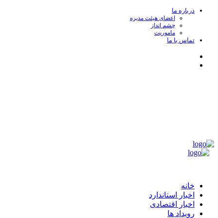
پرش
درباره ما
اعضای هیئت مدیره
به
چشم انداز
محتوا
ماموریت
تماس با ما
Instagram
Linkedin
جامعه ممیزی و بازرسی ایران
مركزی براي تبادل انديشه‌ها و آراء و بهبود كيفيت خدمات مميزی و بازرس
هماهنگی مطلوب در رويه‌های اجرائی منطبق با استانداردهای ملی و بين‌المللی
منوی
اصلی
جامعه ممیزی و بازرسی ایران
خانه
اخبار استاندارد
اخبار اقتصادی
رویداد ها