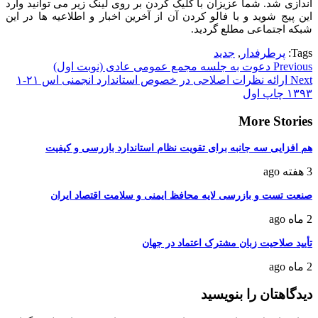
اندازی شد. شما عزیزان با کلیک کردن بر روی لینک زیر می توانید وارد
این پیج شوید و با فالو کردن آن از آخرین اخبار و اطلاعیه ها در این
شبکه اجتماعی مطلع گردید.
Tags:
پرطرفدار
,
جدید
Continue
Previous
دعوت به جلسه مجمع عمومی عادی (نوبت اول)
Next
ارائه نظرات اصلاحی در خصوص استاندارد انجمنی اس ۲۱-۱
Reading
۱۳۹۳ چاپ اول
More Stories
هم افزایی سه جانبه برای تقویت نظام استاندارد بازرسی و کیفیت
3 هفته ago
صنعت تست و بازرسی لایه محافظ ایمنی و سلامت اقتصاد ایران
2 ماه ago
تأیید صلاحیت زبان مشترک اعتماد در جهان
2 ماه ago
دیدگاهتان را بنویسید