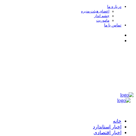
پرش
درباره ما
اعضای هیئت مدیره
به
چشم انداز
محتوا
ماموریت
تماس با ما
Instagram
Linkedin
جامعه ممیزی و بازرسی ایران
مركزی براي تبادل انديشه‌ها و آراء و بهبود كيفيت خدمات مميزی و بازرسی
و ايجاد هماهنگی مطلوب در رويه‌های اجرائی منطبق با استانداردهای ملی و
بين‌المللی
منوی
اصلی
جامعه ممیزی و بازرسی ایران
خانه
اخبار استاندارد
اخبار اقتصادی