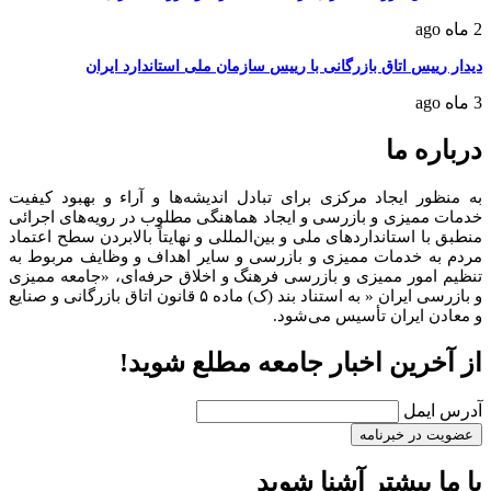
2 ماه ago
دیدار رییس اتاق بازرگانی با رییس سازمان ملی استاندارد ایران
3 ماه ago
درباره ما
به منظور ايجاد مرکزی برای تبادل انديشه‌ها و آراء و بهبود کيفيت
خدمات مميزی و بازرسی و ايجاد هماهنگی مطلوب در رويه‌های اجرائی
منطبق با استانداردهای ملی و بين‌المللی و نهايتاً بالابردن سطح اعتماد
مردم به خدمات مميزی و بازرسی و ساير اهداف و وظايف مربوط به
تنظيم امور مميزی و بازرسی فرهنگ و اخلاق حرفه‌ای، «جامعه مميزی
و بازرسی ايران « به استناد بند (ک) ماده ۵ قانون اتاق بازرگانی و صنايع
و معادن ايران تأسيس می‌شود.
از آخرین اخبار جامعه مطلع شوید!
آدرس ایمل
با ما بیشتر آشنا شوید