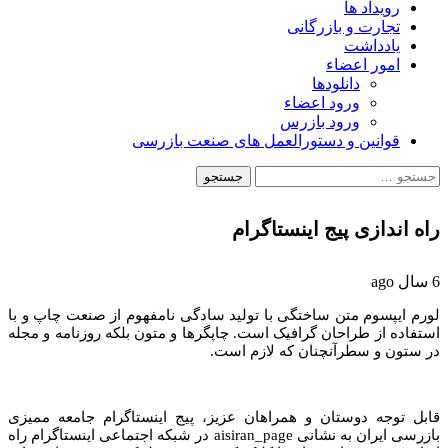
رویداد ها
تجارت و بازرگانی
یادداشت
امور اعضاء
دانلودها
ورود اعضاء
ورود بازرس
قوانین و دستورالعمل های صنعت بازرسی
جستجو
برای:
راه اندازی پیج اینستاگرام
6 سال ago
لورم ايپسوم متن ساختگی با توليد سادگی نامفهوم از صنعت چاپ و با
استفاده از طراحان گرافيک است. چاپگرها و متون بلکه روزنامه و مجله
در ستون و سطرآنچنان که لازم است.
قابل توجه دوستان و همراهان عزیز، پیج اینستاگرام جامعه ممیزی
بازرسی ایران به نشانی aisiran_page در شبکه اجتماعی اینستاگرام راه