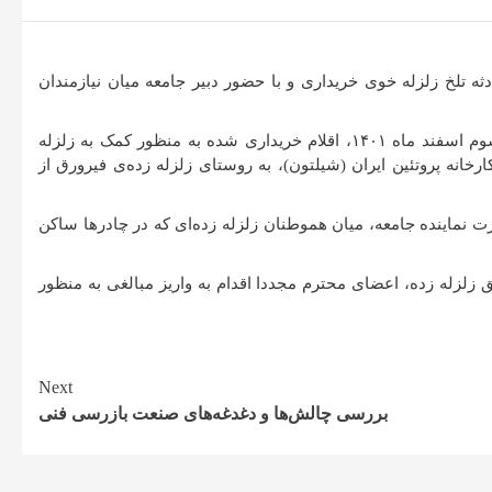
 تلخ زلزله خوی خریداری و با حضور دبیر جامعه میان نیازمندان
به گزارش روابط عمومی جامعه ممیزی و بازرسی ایران، روز چهارشنبه سوم اسفند ماه ۱۴۰۱، اقلام خریداری شده به منظور کمک به زلزله
انه پروتئین ایران (شیلتون)، به روستای زلزله زده‌ی فیرورق از
ت نماینده جامعه، میان هموطنان زلزله زده‌ای که در چادرها ساکن
زلزله زده، اعضای محترم مجددا اقدام به واریز مبالغی به منظور
Next
بررسی چالش‌ها و دغدغه‌های صنعت بازرسی فنی