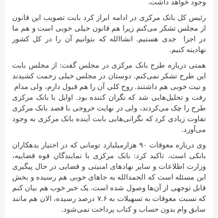
وجود خواهد داشت.
رئیس کل بانک مرکزی در ادامه ابراز کرد بابت تصویب این قانون
از مجلس تشکر می‌کنم زیرا هم قانون خیلی خوبی است و هم ما
در اجرا جدی هستیم. انشاالله که بتوانیم آن را در کل کشور
نهادینه کنیم.
همتی درباره طرح بانک مرکزی در مجلس گفت: از مجلس بابت
این طرح تشکر نمی‌کنم. دوستان در مجلس خیلی زحمت کشیدند
و نیت خوبی هم داشتند. روح کلی آن را هم قبول دارم، ولی مدام
رفت و تحلیل‌هایی شد که نگران کننده بود. اوایل با بانک مرکزی
طرح را چک می‌کردند، ولی در نهایت خروجی با قصد بانک مرکزی
تفاوت زیادی کرد که نگرانی‌هایی بابت آینده بانک مرکزی به وجود
می‌آورد.
وی درباره معوقات ۹۰ هزارمیلیارد تومانی که در اختیار بدهکاران
بانکی است، تاکید کرد: بانک مرکزی با نمایندگان قوه قضاییه،
وزارت اطلاعات و سایر نهادهای امنیتی و قضایی در حال پیگیری
این مسئله است که الحمدالله به جاهای خوبی هم رسیده و بخش
قابل توجهی از آن‌ها وصول شده است. یک خبر خوب هم بیان کنم
که نسبت معوقات به تسهیلات به ۷.۶ درصد رسیده، الان هم مانند
سابق وام بدون حساب و کتاب پرداخت نمی‌شود.