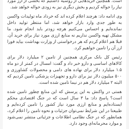
است. همچنین خریدهایی از روسیه داشتیم که بخشی از ارز مورد
نیاز را حواله کردیم و بخش دیگری نیز به زودی حواله خواهد شد.
وی ادامه داد: هرچند اعلام کرده اند که خرداد ماه تولیدات واکسن
به طور جدی وارد بازار خواهد شد، اما منتظر تولید داخل
نمانده‌ایم و احساس می‌کنیم هرچه زودتر باید انجام شود. ما
مشکل تهیه واکسن نداریم نه منابع ارزی مورد نیاز برای خرید آن.
قبلا هم اعلام کردم که هر درخواستی از وزارت بهداشت بیاید فورا
ارز آن را تامین خواهیم کرد.
رئیس کل بانک مرکزی همچنین از تامین ۲ میلیارد دلار برای
کالاهای اساسی و دارو خبر داد و گفت: امسال در کمتر از دو ماه
۱.۵ میلیارد دلار برای نهاده های دامی و محصولات کشاورزی و
۵۰۰ میلیون دلار نیز برای دارو و تجهیزات پزشکی تامین کردیم که
البته ۲ میلیارد دلار هم در نیما تامین شده است.
همتی در واکنش به این پرسش که این منابع چطور تامین شده
است؟ پاسخ داد: ما ۳ سال است که در جنگ اقتصادی محکم
ایستاده‌ایم و منابع ارزی مورد نیاز کشور را تامین کرده‌ایم و
طبیعتا در این شرایط نمی‌توان جزئیات و نحوه تامین را اعلام کرد،
همانطور که در جنگ نظامی اطلاعات و جزئیاتی منتشر نمی‌شود
و موارد محرمانه‌ای وجود دارد.