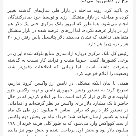
نرخ ارز کاهش پیدا می‌کند.
ی تاکید کرد: روند مداخله در بازار طی سال‌های گذشته تغییر
کرده و مداخله در بازار متشکل ارزی و توسط خود صادرکنندگان
انجام می‌شود. همانطور که امروز بانک مرکزی حتی یک دلار هم
ارز در بازار عرضه نکرده، اما ارزهای عرضه شده در بازار متشکل
متقاضی نداشته که نشان می‌دهد دلار پتانسیل پایین رفتن زیر ۲۰
هزار تومان را هم دارد.
رئیس کل بانک مرکزی درباره آزادسازی منابع بلوکه شده ایران در
برخی کشورها، گفت: خبرها مثبت و فرآیند کار نسبت به گذشته
پیشرفت داشته است، اما زمانی که اطلاعات دقیق‌تر شد،
وضعیت را اعلام خواهیم کرد.
همتی با بیان اینکه مشکلی در تامین ارز واکسن کرونا نداریم،
تصریح کرد: به دستور رئیس جمهوری تامین و تهیه واکسن جزو
اولویت‌های کاری قرار گرفته است. ما نیز اعلام کردیم که در حال
حاضر تا یک میلیارد دلار برای واکسن در نظر گرفته‌ایم و اقداماتی
در دستور کار داریم که براین اساس ۹ میلیون دوز طی یک ماه
آینده به کشور ارسال خواهد شد؛ خرداد ماه نیز بخش دوم واکسن
از سبد کوواکس وارد می‌شود که به طور کلی هزینه خرید آن ۱۷۸
میلیون دلار بود و بخش اول پرداخت شده و بخش دوم نیز مانده