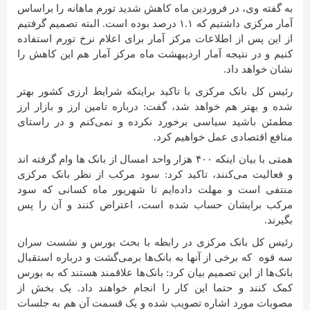
به گفته وی، در فروردین ماه کاهش شدید تورم ماهانه را براساس
آمار مرکزی داشتیم که ۱.۱ درصد بوده است. البته تصمیم گرفتیم
از این پس از اطلاعات مرکز آمار برای اعلام نرخ تورم استفاده
کنیم و در نتیجه آمار اردیبهشت ماه مرکز آمار هم این کاهش را
نشان خواهد داد.
رئیس کل بانک مرکزی با تاکید براینکه شرایط ارزی کشور بهتر
شده و بهتر هم خواهد شد، گفت: درباره تامین ارز و بازار ارز
مطمئن باشید سیاسی برخورد نکرده و نمی‌کنم و در راستای
منافع اقتصادی عمل خواهیم کرد.
همتی با بیان اینکه ۴۰۰ هزار واحد امسال از بانک ها وام گرفته اند
و فعالیت می‌کنند، تاکید کرد: سود مرکب از نظر بانک مرکزی
منتفی است و مهلت داده‌ایم تا شهریور ماه کسانی که سود
مرکب برایشان حساب شده است، اعتراض کنند و آن را پس
بگیرند.
رئیس کل بانک مرکزی در رابطه با بحث بورس و نشست سران
سه قوه که برخی از آنها به بانک‌ها برمی‌گشت و درباره استقبال
بانک‌ها از این تصمیم بیان کرد: بانک‌ها علاقمند هستند که به بورس
کمک کنند و حتما این کار را انجام خواهند داد. یک بخش از
مصوبات مورد اشاره تصویب شده و یک قسمت آن هم به جلسات