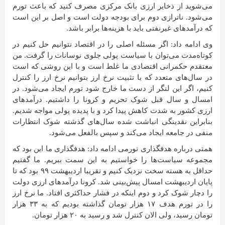
می‌شوید از ذخایر ارزی بانک مرکزی مصرف کنید که باعث تورم
می‌شود. ناترازی دوم برای بودجه دولت است و اصل بر این است
که درآمدهای غیرنفتی باید با هزینه‌ها برابر باشد.
وی ادامه داد: اگر مسئله اصلی را در اقتصاد نتوانیم حل کنیم در
کوتاه‌مدت می‌توان با سیاست پولی جلوی نوسانات را گرفت. من
معتقدم حکمرانی اقتصادی ما غلط است و با این روشی که است
در سال‌های متعدد که با تثبیت نرخ ارز بتوانیم نرخ ارز را کنترل
کنیم، اگر این لنگر از دست ما خارج شود تورم ایجاد می‌شود. در
امسال و سال قبل شوک تحریم و کرونا را داشتیم. درآمدهای
ارزی کشور به شدت کاهش پیدا کرد و با پدیده پولی مواجه شدیم.
بنابراین نقدینگی انباشت شده سال‌های گذشته شوک انتظارات
منفی در جامعه ایجاد می‌کند و سپس بالفعل می‌شود.
همتی درباره هدفگذاری تورمی ادامه داد: هدفگذاری ما این بود که
مجموعه سیاست‌ها را خواستیم به این سمت ببریم. ما گفتیم
حداقل به هسته سخت نزدیک کنیم و تقریبا اردیبهشت ۹۹ بود که تا
پایان اردیبهشت امسال پیش‌بینی شد. کرونا درآمدهای ارزی دولت
را دچار شوک کرد و دوم اینکه در فشار حداکثری افتاد. ما نرخ ارز
را در تورم هدف ۱۷ هزار تومان گذاشته بودیم که به ۳۳ هزار
تومان رسید، ولی الان کنترل شد و رسید به ۲۰ هزار تومان.