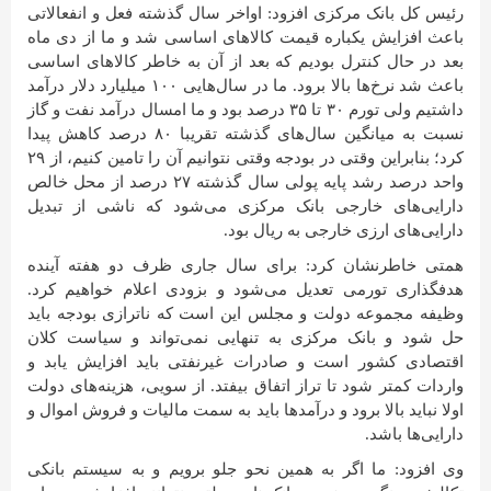
رئیس کل بانک مرکزی افزود: اواخر سال گذشته فعل و انفعالاتی
باعث افزایش یکباره قیمت کالاهای اساسی شد و ما از دی ماه
بعد در حال کنترل بودیم که بعد از آن به خاطر کالاهای اساسی
باعث شد نرخ‌ها بالا برود. ما در سال‌هایی ۱۰۰ میلیارد دلار درآمد
داشتیم ولی تورم ۳۰ تا ۳۵ درصد بود و ما امسال درآمد نفت و گاز
نسبت به میانگین سال‌های گذشته تقریبا ۸۰ درصد کاهش پیدا
کرد؛ بنابراین وقتی در بودجه وقتی نتوانیم آن را تامین کنیم، از ۲۹
واحد درصد رشد پایه پولی سال گذشته ۲۷ درصد از محل خالص
دارایی‌های خارجی بانک مرکزی می‌شود که ناشی از تبدیل
دارایی‌های ارزی خارجی به ریال بود.
همتی خاطرنشان کرد: برای سال جاری ظرف دو هفته آینده
هدفگذاری تورمی تعدیل می‌شود و بزودی اعلام خواهیم کرد.
وظیفه مجموعه دولت و مجلس این است که ناترازی بودجه باید
حل شود و بانک مرکزی به تنهایی نمی‌تواند و سیاست کلان
اقتصادی کشور است و صادرات غیرنفتی باید افزایش یابد و
واردات کمتر شود تا تراز اتفاق بیفتد. از سویی، هزینه‌های دولت
اولا نباید بالا برود و درآمدها باید به سمت مالیات و فروش اموال و
دارایی‌ها باشد.
وی افزود: ما اگر به همین نحو جلو برویم و به سیستم بانکی