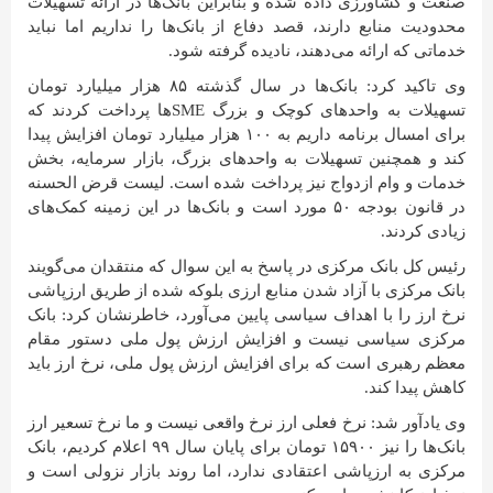
صنعت و کشاورزی داده شده و بنابراین بانک‌ها در ارائه تسهیلات
محدودیت منابع دارند، قصد دفاع از بانک‌ها را نداریم اما نباید
خدماتی که ارائه می‌دهند، نادیده گرفته شود.
وی تاکید کرد: بانک‌ها در سال گذشته ۸۵ هزار میلیارد تومان
تسهیلات به واحدهای کوچک و بزرگ SMEها پرداخت کردند که
برای امسال برنامه داریم به ۱۰۰ هزار میلیارد تومان افزایش پیدا
کند و همچنین تسهیلات به واحدهای بزرگ، بازار سرمایه، بخش
خدمات و وام ازدواج نیز پرداخت شده است. لیست قرض الحسنه
در قانون بودجه ۵۰ مورد است و بانک‌ها در این زمینه کمک‌های
زیادی کردند.
رئیس کل بانک مرکزی در پاسخ به این سوال که منتقدان می‌گویند
بانک مرکزی با آزاد شدن منابع ارزی بلوکه شده از طریق ارزپاشی
نرخ ارز را با اهداف سیاسی پایین می‌آورد، خاطرنشان کرد: بانک
مرکزی سیاسی نیست و افزایش ارزش پول ملی دستور مقام
معظم رهبری است که برای افزایش ارزش پول ملی، نرخ ارز باید
کاهش پیدا کند.
وی یادآور شد: نرخ فعلی ارز نرخ واقعی نیست و ما نرخ تسعیر ارز
بانک‌ها را نیز ۱۵۹۰۰ تومان برای پایان سال ۹۹ اعلام کردیم، بانک
مرکزی به ارزپاشی اعتقادی ندارد، اما روند بازار نزولی است و