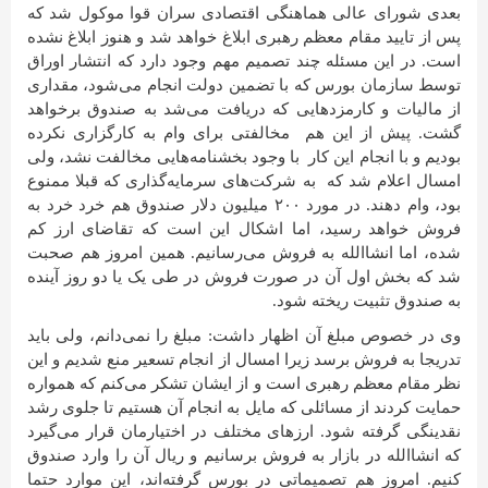
بعدی شورای عالی هماهنگی اقتصادی سران قوا موکول شد که
پس از تایید مقام معظم رهبری ابلاغ خواهد شد و هنوز ابلاغ نشده
است. در این مسئله چند تصمیم مهم وجود دارد که انتشار اوراق
توسط سازمان بورس که با تضمین دولت انجام می‌شود، مقداری
از مالیات و کارمزدهایی که دریافت می‌شد به صندوق برخواهد
گشت. پیش از این هم مخالفتی برای وام به کارگزاری نکرده
بودیم و با انجام این کار با وجود بخشنامه‌هایی مخالفت نشد، ولی
امسال اعلام شد که به شرکت‌های سرمایه‌گذاری که قبلا ممنوع
بود، وام دهند. در مورد ۲۰۰ میلیون دلار صندوق هم خرد خرد به
فروش خواهد رسید، اما اشکال این است که تقاضای ارز کم
شده، اما انشاالله به فروش می‌رسانیم. همین امروز هم صحبت
شد که بخش اول آن در صورت فروش در طی یک یا دو روز آینده
به صندوق تثبیت ریخته شود.
وی در خصوص مبلغ آن اظهار داشت: مبلغ را نمی‌دانم، ولی باید
تدریجا به فروش برسد زیرا امسال از انجام تسعیر منع شدیم و این
نظر مقام معظم رهبری است و از ایشان تشکر می‌کنم که همواره
حمایت کردند از مسائلی که مایل به انجام آن هستیم تا جلوی رشد
نقدینگی گرفته شود. ارزهای مختلف در اختیارمان قرار می‌گیرد
که انشاالله در بازار به فروش برسانیم و ریال آن را وارد صندوق
کنیم. امروز هم تصمیماتی در بورس گرفته‌اند، این موارد حتما