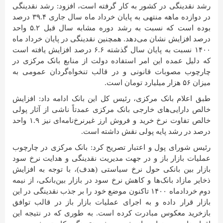
رشد نقدینگی در کشور به کار گرفته است، افزود: رشد نقدینگی
در دوازده ماهه منتهی به پایان خرداد ماه سال جاری ۳۹.۴ درصد
بوده است که نسبت به رشد دوره مشابه سال قبل ۵.۲ واحد
درصد افزایش نشان می‌دهد. همچنین نقدینگی در پایان خرداد ماه
۱۴۰۰ نسبت به پایان سال گذشته ۶.۶ درصد افزایش یافته است
که دلیل عمده این امر استفاده دولت از منابع بانک مرکزی در
چارچوب مصوبات قانونی و در قالب تنخواه‌گردان عمومی به
میزان ۵۶ هزار میلیارد تومان است.
طبق اعلام بانک مرکزی، رئیس کل این بانک ادامه داد: افزایش
خالص دارایی‌های خارجی بانک مرکزی عمدتاً ناشی از آثار پولی
خالص تفاوت نرخ خرید و فروش ارز غیرنرخ‌نامه‌ای نیز ۱.۹ واحد
درصد در رشد پایه پولی نقش داشته‌ است.
رئیس شورای پول و اعتبار تصریح کرد: بانک مرکزی در چارچوب
عملیات بازار باز و در جهت مدیریت نقدینگی و هدایت نرخ سود
بازار بین بانکی حول نرخ سیاستی (هدف)، با توجه به افزایش
ذخایر مازاد بانک‌ها و کاهش نرخ سود در بازار بین‌بانکی، از نیمه
دوم خردادماه ۱۴۰۰ تاکنون موضع خود را بر جذب نقدینگی در این
بازار قرار داده و به اجرای عملیات بازار باز در قالب توافق
بازخرید معکوس مبادرت کرده است. به طوری که در نتیجه این