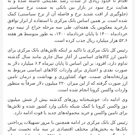
اقدام تا حدود زیادی از شدت رشد نقدینگی کاسته شده و به
هدایت نرخ سود در بازار بین بانکی به سمت نرخ سیاستی
(جلوگیری از افت شدید نرخ و فاصله آن از نرخ سیاستی) کمک
شده است. بر همین اساس بانک مرکزی با استفاده از ابزار توافق
بازخرید معکوس یک هفته‌ای، طی سه مرحله حراج از نیمه دوم
خردادماه ۱۴۰۰ تا پایان خردادماه ۱۴۰۰، به طور متوسط هر هفته
۵۲.۶ هزار میلیارد ریال جذب کرده است.
رئیس کل بانک مرکزی با تاکید بر اینکه تلاش‌های بانک مرکزی برای
تامین ارز کالاهای اساسی از آغاز سال جاری مانند سال گذشته
تداوم دارد، افزود: بر این اساس تا پایان تیرماه ۶.۳ میلیارد دلار به
صورت نقدی و اعتباری برای واردات کالاهای اساسی مربوط به
وزارتخانه‌های صمت، جهاد کشاورزی و بهداشت و درمان تامین
ارز صورت گرفته که از این میزان ۲۲۰ میلیون دلار صرفاً به منظور
واردات واکسن کرونا انجام شده است.
وی ادامه داد: خوشبختانه روزهای گذشته بیش از شش میلیون
دوز واکسن کرونا با کمک شبکه بانکی وارد کشور شده و تلاش‌ها
برای تامین واکسن و خرید محموله‌های جدید با قوت ادامه دارد.
رئیس کل بانک مرکزی در ادامه همچنین با مرور تسهیلات پرداختی
بانک‌ها به بخش‌های مختلف اقتصادی در سه ماه نخست سال