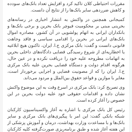
مقررات احتیاطی کلان تاکید کرد و افزایش تعداد بانک‌های سودده
و کاهش ضرردهی سایر بانک‌ها را از نتایج آن دانست.
کمیجانی همچنین در واکنش به انتشار اخباری در رسانه‌های
بحرینی مبنی بر محکومیت فیوچر بانک بحرین و برخی بانک‌ها و
بانکداران ایرانی به اتهام پولشویی در آن کشور، مصادره اموال
بانک‌های ایرانی در بحرین را اقدامی سیاسی و فاقد وجاهت
قانونی دانست و گفت: بانک مرکزی ج.ا. ایران، تاکنون هیچ ابلاغیه
یا اخطاریه‌ای از شروع رسیدگی قضایی دادگاه‌های داخلی بحرین
به اتهامات مطروحه علیه خود را دریافت نکرده و در عین حال،
هرگونه اقدام دولت و دستگاه قضایی بحرین علیه بانک مرکزی
ج.ا. ایران را که از مصونیت قضایی و اجرایی برخوردار است،
مغایر با موازین و قواعد حقوق بین‌الملل و مردود می‌داند.
وی تصریح کرد: بانک مرکزی در اسرع وقت به این موضوع واکنش
نشان داده و اقدامات حقوقی خود علیه دولت بحرین در این
خصوص را آغاز کرده است.
رئیس کل بانک مرکزی با اشاره به آغاز واکسیناسیون کارکنان
شبکه بانکی گفت: این امر با پیگیری‌های بانک مرکزی و سایر
بانک‌ها و با مساعدت وزارت بهداشت، درمان و آموزش پزشکی از
این هفته آغاز شده و طبق برنامه‌ریزی صورت‌گرفته کلیه کارکنان