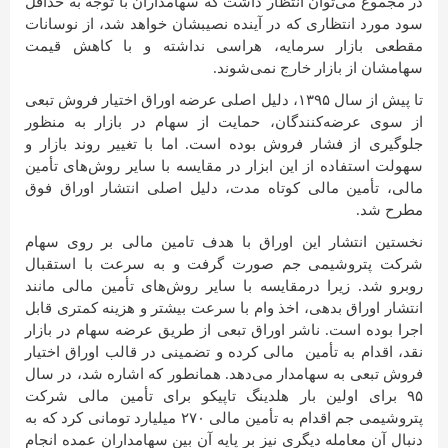
در مجموع می‌توان انتظار داشت که سهامداران با توجه به حداقل
سود مورد انتظاری که در آینده نصیبشان خواهد شد، از نوسانات
مقطعی بازار سرمایه، هراسی نداشته و با کاهش قیمت
سهامشان از بازار خارج نمی‌شوند.
تا پیش از سال ۱۳۹۵، دلیل اصلی عرضه اوراق اختیار فروش تبعی
از سوی عرضه‌کنندگان، حمایت از سهام در بازار به منظور
جلوگیری از فشار فروش بوده است. اما با تغییر روند بازار و
سهولت استفاده از این ابزار در مقایسه با سایر روش‌های تأمین
مالی، تأمین مالی کوتاه مدت، دلیل اصلی انتشار اوراق فوق
مطرح شد.
نخستین انتشار این اوراق با هدف تامین مالی بر روی سهام
شرکت پتروشیمی جم صورت گرفت و به سرعت با استقبال
روبرو شد. زیرا درمقایسه با سایر روش‌های تأمین مالی مانند
انتشار اوراق بدهی، اخذ وام با سرعت بیشتر و هزینه کمتری قابل
اجرا بوده است. ناشر اوراق تبعی از طریق عرضه سهام در بازار
نقد، اقدام به تأمین مالی کرده و تضمینی در قالب اوراق اختیار
فروش تبعی به سهامدار می‌دهد. همانطور که اشاره شد، در سال
۹۵ برای اولین بار هلدینگ تاپیکو برای تأمین مالی شرکت
پتروشیمی جم اقدام به تأمین مالی ۲۷۰ میلیارد تومانی کرد که به
دنبال آن معامله دیگری نیز بر پایه آن بین سهامداران عمده انجام